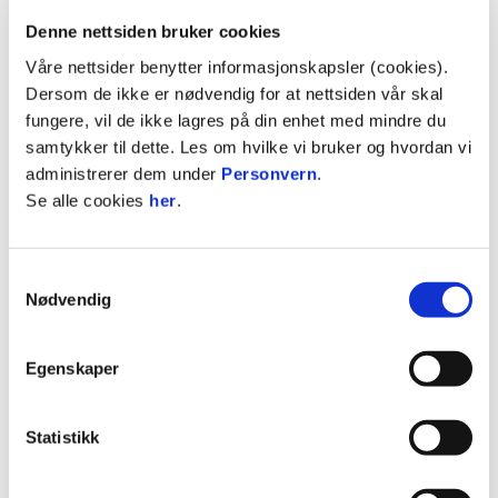
Denne nettsiden bruker cookies
Våre nettsider benytter informasjonskapsler (cookies).
Dersom de ikke er nødvendig for at nettsiden vår skal
fungere, vil de ikke lagres på din enhet med mindre du
samtykker til dette. Les om hvilke vi bruker og hvordan vi
administrerer dem under
Personvern
.
Se alle cookies
her
.
03:12
Samtykkevalg
Nødvendig
27.6.2026
|
00:03:12
Stabæk - Bryne -
Egenskaper
OBOS-ligaen 2026 Runde 13
Statistikk