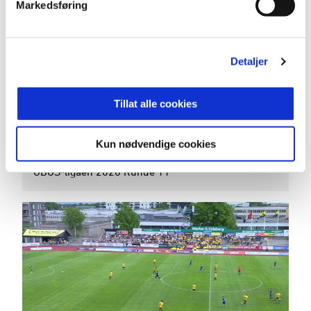
Markedsføring
Detaljer
03:05
Tillat alle cookies
14.6.2026
|
00:03:05
Kun nødvendige cookies
Stabæk - Egersund 3-1
OBOS-ligaen 2026 Runde 11