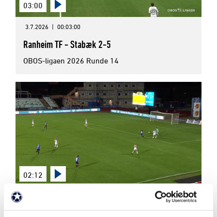
03:00
3.7.2026
|
00:03:00
Ranheim TF - Stabæk 2-5
OBOS-ligaen 2026 Runde 14
02:12
29.6.2026
|
00:02:12
2022-semi-cup_1