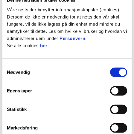
Denne nettsiden bruker cookies
Våre nettsider benytter informasjonskapsler (cookies).
Dersom de ikke er nødvendig for at nettsiden vår skal
fungere, vil de ikke lagres på din enhet med mindre du
samtykker til dette. Les om hvilke vi bruker og hvordan vi
administrerer dem under
Personvern
.
Se alle cookies
her
.
02:12
Samtykkevalg
Nødvendig
29.6.2026
|
00:02:12
2022-semi-cup_1
Egenskaper
Statistikk
Markedsføring