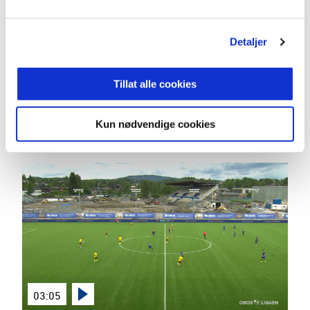
Detaljer
03:12
Tillat alle cookies
27.6.2026
|
00:03:12
Stabæk - Bryne -
Kun nødvendige cookies
OBOS-ligaen 2026 Runde 13
03:05