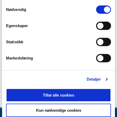
COCA-COLA OG STABÆK FOTBALL STYRKER
Samtykkevalg
SAMARBEIDET PÅ NYE NADDERUD
Nødvendig
Egenskaper
Statistikk
Markedsføring
15. juli 2026
DU HAR STEMT OG MATHEA VANT IGJEN!
Detaljer
Se flere nyheter
Tillat alle cookies
Kun nødvendige cookies