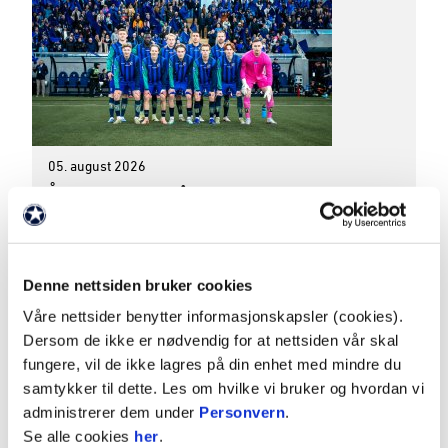
05. august 2026
Årets draktkamp på lørdag: La oss farge Nye
Nadderud blaa
A-LAG HERRER
Lørdag er det duket for naboduell når vi tar imot
Denne nettsiden bruker cookies
Lyn. Dette oppgjøret er årets draktkamp, og vi
Våre nettsider benytter informasjonskapsler (cookies).
oppfordrer alle til å komme på kamp i sin kuleste
Dersom de ikke er nødvendig for at nettsiden vår skal
Stabæk-drakt! Hjelp oss å farge Nye Nadderud
fungere, vil de ikke lagres på din enhet med mindre du
blaa!
samtykker til dette. Les om hvilke vi bruker og hvordan vi
administrerer dem under
Personvern
.
Se alle cookies
her
.