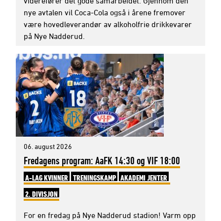
viderefører det gode samarbeidet. Gjennom den
nye avtalen vil Coca-Cola også i årene fremover
være hovedleverandør av alkoholfrie drikkevarer
på Nye Nadderud.
06. august 2026
Fredagens program: AaFK 14:30 og VIF 18:00
A-LAG KVINNER
TRENINGSKAMP
AKADEMI JENTER
2. DIVISJON
For en fredag på Nye Nadderud stadion! Varm opp