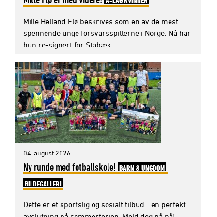
A-LAG KVINNER
Mille Helland Flø beskrives som en av de mest
spennende unge forsvarsspillerne i Norge. Nå har
hun re-signert for Stabæk.
04. august 2026
Ny runde med fotballskole!
BARN & UNGDOM
BILDEGALLERI
Dette er et sportslig og sosialt tilbud - en perfekt
avslutning på sommerferien. Meld deg på nå!