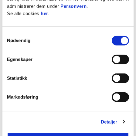
administrerer dem under
Personvern
.
Se alle cookies
her
.
Samtykkevalg
Nødvendig
06. aug. 2026
Egenskaper
COCA-COLA OG STABÆK FOTBALL STYRKER
SAMARBEIDET PÅ NYE NADDERUD
Statistikk
Markedsføring
Detaljer
15. juli 2026