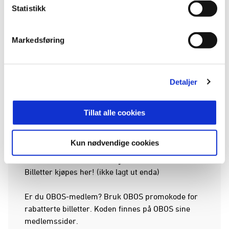
Er du OBOS-medlem? Bruk OBOS promokode for
Statistikk
rabatterte billetter. Koden finnes på OBOS sine
medlemssider.
Markedsføring
Vil du på tur med Stabæk Support?
Her finner du påmeldingsinfo for medlemmer av
Stabæk Support
Detaljer
Her finner du påmeldingsinfo for ikke-medlemmer
Tillat alle cookies
av Stabæk Support
Lørdag 12. september:
Bryne -
Kun nødvendige cookies
Stabæk 20.00, Bryne stadion
Billetter kjøpes her! (ikke lagt ut enda)
Er du OBOS-medlem? Bruk OBOS promokode for
rabatterte billetter. Koden finnes på OBOS sine
medlemssider.