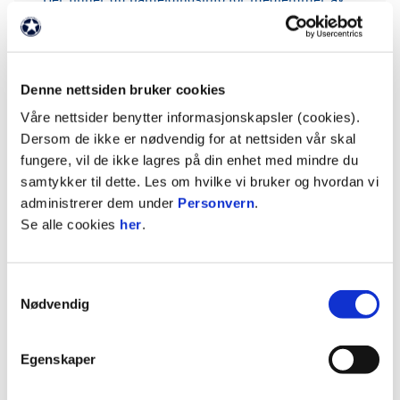
Stabæk Support
Her finner du påmeldingsinfo for ikke-medlemmer
av Stabæk Support
Denne nettsiden bruker cookies
Våre nettsider benytter informasjonskapsler (cookies).
Lørdag 22. august:
NM 1. runde -
Dersom de ikke er nødvendig for at nettsiden vår skal
Heming - Stabæk 16.00, Heming
fungere, vil de ikke lagres på din enhet med mindre du
kunstgress
samtykker til dette. Les om hvilke vi bruker og hvordan vi
administrerer dem under
Personvern
.
Billetter kjøpes her! (ikke lagt ut enda)
Se alle cookies
her
.
Stabæk Support setter ikke opp buss, vi anbefaler
kollektiv transport pga lite parkering i området.
Samtykkevalg
Nødvendig
Søndag 30. august:
Hødd -
Stabæk 17.00, Høddvoll
Egenskaper
Billetter kjøpes her! (ikke lagt ut enda)