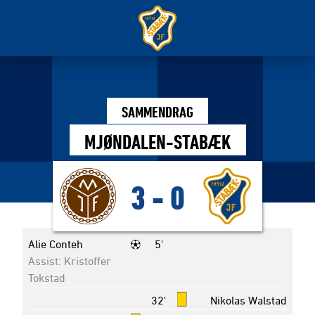
SAMMENDRAG
MJØNDALEN-STABÆK
3
-
0
Alie Conteh
5'
Assist: Kristoffer
Tokstad
32'
Nikolas Walstad