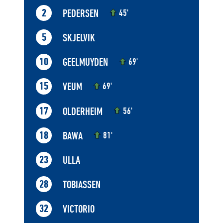
PEDERSEN
2
45'
SKJELVIK
5
GEELMUYDEN
10
69'
VEUM
15
69'
OLDERHEIM
17
56'
BAWA
18
81'
ULLA
23
TOBIASSEN
28
VICTORIO
32