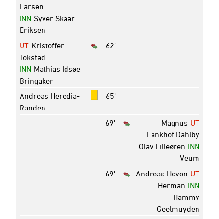
Larsen
INN
Syver Skaar
Eriksen
UT
Kristoffer
62'
Tokstad
INN
Mathias Idsøe
Bringaker
Andreas Heredia-
65'
Randen
69'
Magnus
UT
Lankhof Dahlby
Olav Lilleøren
INN
Veum
69'
Andreas Hoven
UT
Herman
INN
Hammy
Geelmuyden