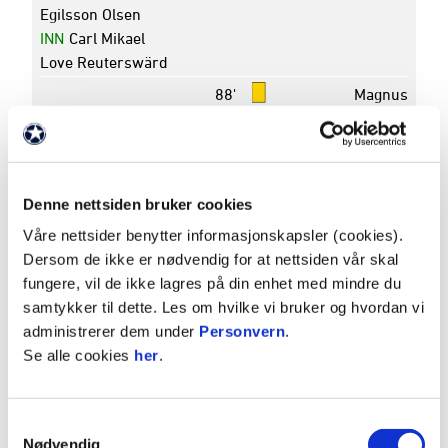
Egilsson Olsen
INN
Carl Mikael
Love Reuterswärd
88'
Magnus
Christensen
Turnering
OBOS-ligaen - 2024
Rundenummer
29
Denne nettsiden bruker cookies
Dato
02. november 2024
Våre nettsider benytter informasjonskapsler (cookies).
Avspark
16:00
Dersom de ikke er nødvendig for at nettsiden vår skal
Pauseresultat
1 - 0
fungere, vil de ikke lagres på din enhet med mindre du
Sluttresultat
3 - 0
samtykker til dette. Les om hvilke vi bruker og hvordan vi
Arena
Consto Arena
administrerer dem under
Personvern
.
Se alle cookies
her
.
K
P
Samtykkevalg
1
STABÆK
17
36
Nødvendig