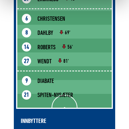
CHRISTENSEN
6
DAHLBY
8
69'
ROBERTS
14
56'
WENDT
27
81'
DIABATE
9
SPITEN-NYSÆTER
21
INNBYTTERE