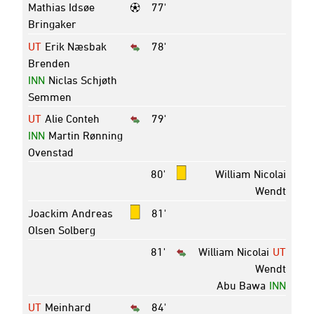
Mathias Idsøe
77'
Bringaker
UT
Erik Næsbak
78'
Brenden
INN
Niclas Schjøth
Semmen
UT
Alie Conteh
79'
INN
Martin Rønning
Ovenstad
80'
William Nicolai
Wendt
Joackim Andreas
81'
Olsen Solberg
81'
William Nicolai
UT
Wendt
Abu Bawa
INN
UT
Meinhard
84'