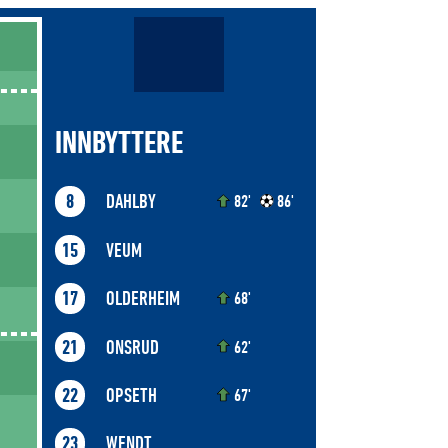
INNBYTTERE
DAHLBY
8
82'
86'
VEUM
15
OLDERHEIM
17
68'
ONSRUD
21
62'
OPSETH
22
67'
WENDT
23