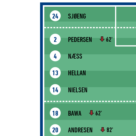
SJØENG
24
PEDERSEN
2
62'
NÆSS
4
HELLAN
13
NIELSEN
14
BAWA
18
62'
ANDRESEN
20
82'