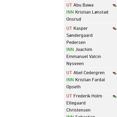
UT
Abu Bawa
INN
Kristian Lønstad
Onsrud
UT
Kasper
Søndergaard
Pedersen
INN
Joachim
Emmanuel Valcin
Nysveen
UT
Abel Cedergren
INN
Kristian Fardal
Opseth
UT
Frederik Holm
Ellegaard
Christensen
INN
Sebastian