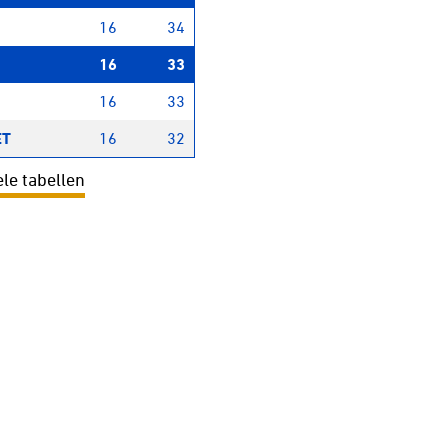
16
34
16
33
16
33
ET
16
32
ele tabellen