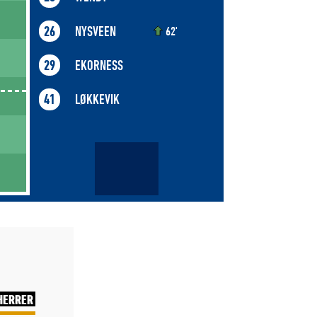
NYSVEEN
26
62'
EKORNESS
29
LØKKEVIK
41
HERRER