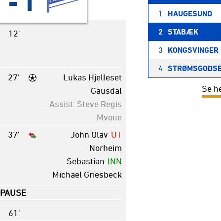
1
-
1
1
HAUGESUND
2
STABÆK
12'
3
KONGSVINGER
4
STRØMSGODS
27'
Lukas Hjelleset
Se h
Gausdal
Assist: Steve Regis
Mvoue
37'
John Olav
UT
Norheim
Sebastian
INN
Michael Griesbeck
PAUSE
61'