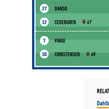
DANSO
27
CEDERGREN
32
67'
VINGE
7
CHRISTENSEN
30
68'
RELAT
Dahlb