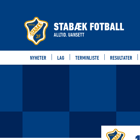
STABÆK FOTBALL
ALLTID. UANSETT
NYHETER
LAG
TERMINLISTE
RESULTATER