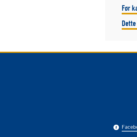
Før k
Dette
Faceb