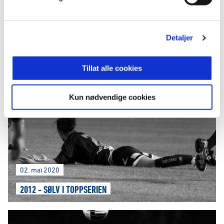
Detaljer
02. mai 2020
2012 - GULL I NORGESMESTERSKAPET
Tillat alle cookies
Kun nødvendige cookies
02. mai 2020
2012 - SØLV I TOPPSERIEN