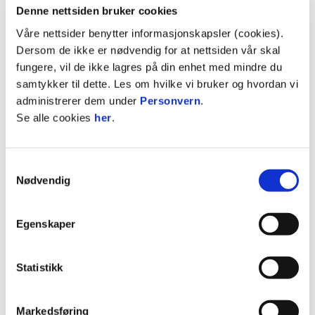
Denne nettsiden bruker cookies
02. mai 2020
Våre nettsider benytter informasjonskapsler (cookies).
Dersom de ikke er nødvendig for at nettsiden vår skal
2013 - GULL I NORGESMESTERSKAPET
fungere, vil de ikke lagres på din enhet med mindre du
samtykker til dette. Les om hvilke vi bruker og hvordan vi
administrerer dem under
Personvern
.
Se alle cookies
her
.
Samtykkevalg
Nødvendig
02. mai 2020
Egenskaper
2012 - 1/8-FINALE I CHAMPIONS LEAGUE
Statistikk
Markedsføring