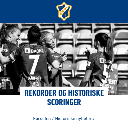
REKORDER OG HISTORISKE
SCORINGER
Forsiden
/
Historiske nyheter
/