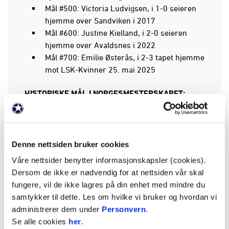
Mål #500: Victoria Ludvigsen, i 1-0 seieren
hjemme over Sandviken i 2017
Mål #600: Justine Kielland, i 2-0 seieren
hjemme over Avaldsnes i 2022
Mål #700: Emilie Østerås, i 2-3 tapet hjemme
mot LSK-Kvinner 25. mai 2025
HISTORISKE MÅL I NORGESMESTERSKAPET:
Mål #1: Lise Klaveness, i 2-1 serien borte
over Grei i 2009
Mål #100: Melissa Wiik, i 8-0 seieren borte
over Bossekop i 2015
Denne nettsiden bruker cookies
Mål #150: Melissa Bjånesøy, i 12-0 seieren
Våre nettsider benytter informasjonskapsler (cookies).
borte over Nanset i 2021
Dersom de ikke er nødvendig for at nettsiden vår skal
fungere, vil de ikke lagres på din enhet med mindre du
HISTORISKE MÅL I CHAMPIONS LEAGUE:
samtykker til dette. Les om hvilke vi bruker og hvordan vi
Mål #1: Cathrine Dekkerhus, i 1-0 seieren
administrerer dem under
Personvern
.
hjemme over FFC Frankfurt i 2011
Se alle cookies
her
.