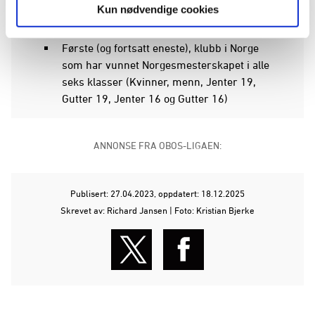
Kun nødvendige cookies
Norgesmesterskapet (senior), for både
kvinner og menn
Første (og fortsatt eneste), klubb i Norge
som har vunnet Norgesmesterskapet i alle
seks klasser (Kvinner, menn, Jenter 19,
Gutter 19, Jenter 16 og Gutter 16)
ANNONSE FRA OBOS-LIGAEN:
Publisert: 27.04.2023
, oppdatert: 18.12.2025
Skrevet av: Richard Jansen | Foto: Kristian Bjerke