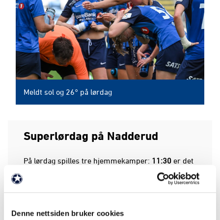
Meldt sol og 26° på lørdag
Superlørdag på Nadderud
På lørdag spilles tre hjemmekamper:
11:30
er det
U13
-kamp:
Stabæk - Asker SSK/Gui
på
Tobbebanen. Litt senere på samme bane (Tobbe)
15:00
er det
U17 Regional
-kamp:
Stabæk - Lyn
og
en time senere er det avspark for 7. runde i
2.
Denne nettsiden bruker cookies
divisjon
:
Stabæk - Start
på stadion. Som nevnt er