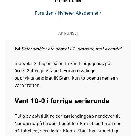
AKADEMI JENTER
Forsiden
/
Nyheter Akademiet
/
ANNONSE:
🖼️
Seiersmålet ble scoret i 1. omgang mot Arendal
Stabæks 2. lag er på en fin-fin tredje plass på
årets 2.divisjonstabell. Foran oss ligger
opprykkskandidat IK Start, kun to poeng mer enn
våre tretten.
Vant 10-0 i forrige serierunde
Fulle av selvtillit reiser sørlendingene nordover til
Nadderud på lørdag. Laget har kun et lag foran seg
på tabellen; serieleder Klepp. Start har kun et tap