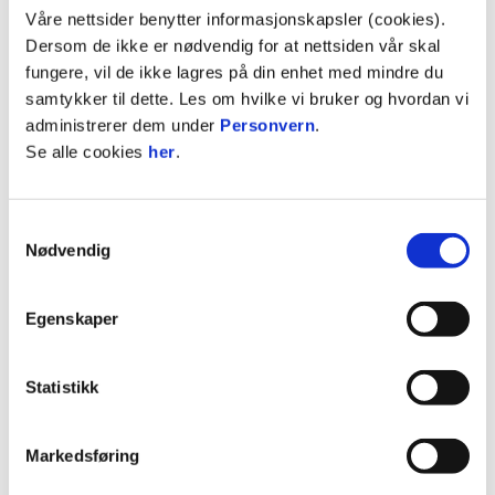
Våre nettsider benytter informasjonskapsler (cookies).
det gratis inngang, god stemning og spennende
Dersom de ikke er nødvendig for at nettsiden vår skal
motstand. Noe som er tilfellet for alle tre kamper
fungere, vil de ikke lagres på din enhet med mindre du
på lørdag!
samtykker til dette. Les om hvilke vi bruker og hvordan vi
administrerer dem under
Personvern
.
Se alle cookies
her
.
Samtykkevalg
Nødvendig
Egenskaper
Statistikk
#32 Selma Lie fra forrige serierunde mot Arendal
Markedsføring