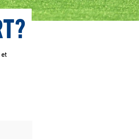
RT?
 et