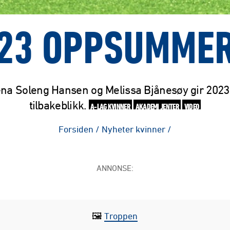
23 OPPSUMME
na Soleng Hansen og Melissa Bjånesøy gir 2023
tilbakeblikk.
A-LAG KVINNER
AKADEMI JENTER
VIDEO
Forsiden
/
Nyheter kvinner
/
ANNONSE:
🖼
Troppen