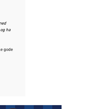
 med
 og ha
le gode