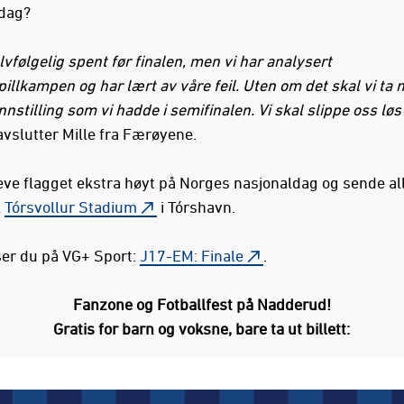
dag?
elvfølgelig spent før finalen, men vi har analysert
illkampen og har lært av våre feil. Uten om det skal vi ta
stilling som vi hadde i semifinalen. Vi skal slippe oss løs
vslutter Mille fra Færøyene.
eve flagget ekstra høyt på Norges nasjonaldag og sende al
l
Tórsvollur Stadium
i Tórshavn.
ser du på VG+ Sport:
J17-EM: Finale
.
Fanzone og Fotballfest på Nadderud!
Gratis for barn og voksne, bare ta ut billett: