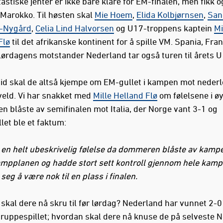
astiske jenter er ikke bare klare for EM-finalen, men fikk 
il Marokko. Til høsten skal
Mie Hoem
,
Elida Kolbjørnsen
,
San
n-Nygård
,
Celia Lind Halvorsen
og U17-troppens kaptein
Mi
Flø
til det afrikanske kontinent for å spille VM. Spania, Fran
g lørdagens motstander Nederland tar også turen til årets 
tid skal de altså kjempe om EM-gullet i kampen mot neder
veld. Vi har snakket med
Mille Helland Flø
om følelsene i øy
 blåste av semifinalen mot Italia, der Norge vant 3-1 og
llet ble et faktum:
r en helt ubeskrivelig følelse da dommeren blåste av kampe
ampplanen og hadde stort sett kontroll gjennom hele kam
 seg å være nok til en plass i finalen.
skal dere nå skru til før lørdag? Nederland har vunnet 2-
gruppespillet; hvordan skal dere nå knuse de på selveste 