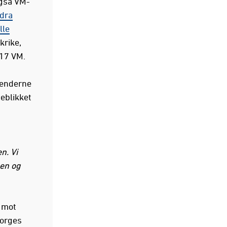
også VM-
dra
lle
krike,
U17 VM.
lenderne
eblikket
n. Vi
pen og
0 mot
Norges