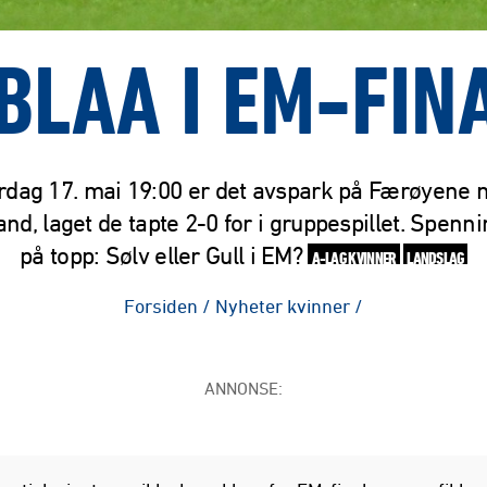
BLAA I EM-FIN
rdag 17. mai 19:00 er det avspark på Færøyene 
nd, laget de tapte 2-0 for i gruppespillet. Spenn
på topp: Sølv eller Gull i EM?
A-LAG KVINNER
LANDSLAG
Forsiden
/
Nyheter kvinner
/
ANNONSE: