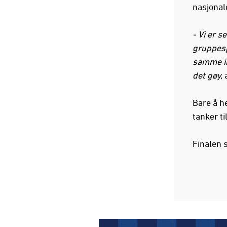
nasjonal
- Vi er s
gruppesp
samme inn
det gøy,
a
Bare å h
tanker ti
Finalen 