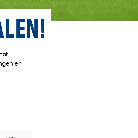
ALEN!
mot
ingen er