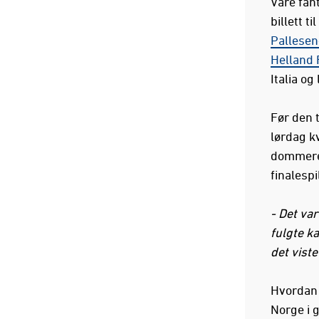
Våre fant
billett t
Pallese
Helland 
Italia o
Før den 
lørdag k
dommeren
finalespi
- Det va
fulgte k
det viste
Hvordan 
Norge i 