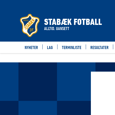
STABÆK FOTBALL
ALLTID. UANSETT
NYHETER
LAG
TERMINLISTE
RESULTATER