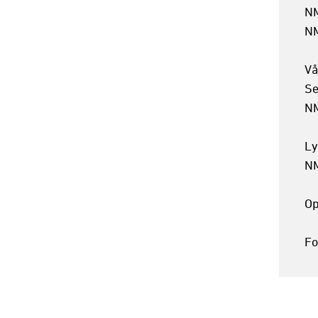
NM
NM
Vå
Se
NM
Ly
NM
Op
Fo