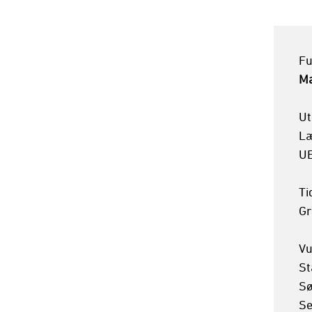
Ma
Ut
Læ
UE
Ti
Gr
Vu
St
Sø
Se