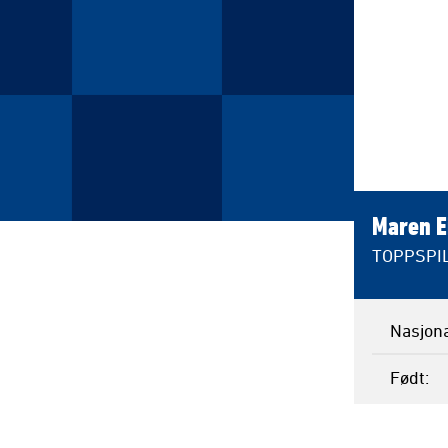
Maren E
TOPPSPI
Nasjona
Født