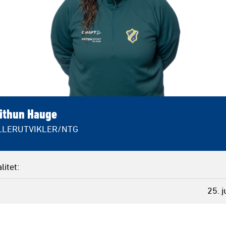
ithun Hauge
LLERUTVIKLER/NTG
litet
25. j