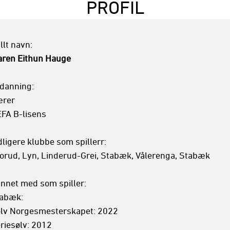
PROFIL
ren Eithun Hauge
danning: 

rer 

FA B-lisens

dligere klubbe som spillerr:

orud, Lyn, Linderud-Grei, Stabæk, Vålerenga, Stabæk

nnet med som spiller:

abæk:

lv Norgesmesterskapet: 2022

riesølv: 2012
