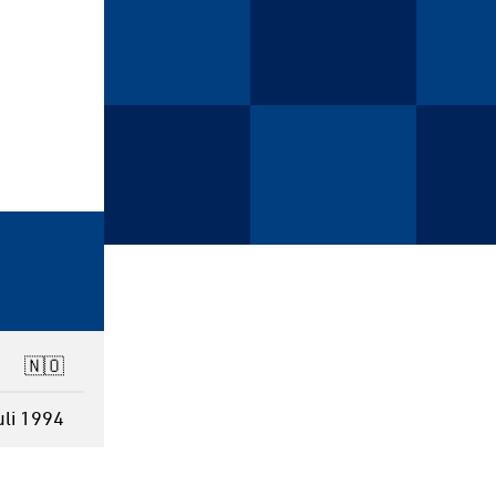
🇳🇴
uli 1994