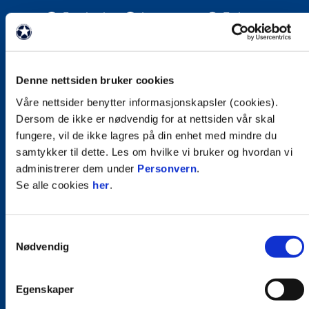
Facebook
Instagram
Twitter
Snapchat
LinkedIn
Denne nettsiden bruker cookies
Våre nettsider benytter informasjonskapsler (cookies).
Abonner på nyhetsbrev fra Stabæk
Dersom de ikke er nødvendig for at nettsiden vår skal
PÅMELDING
fungere, vil de ikke lagres på din enhet med mindre du
samtykker til dette. Les om hvilke vi bruker og hvordan vi
administrerer dem under
Personvern
.
Se alle cookies
her
.
Gamle Ringeriksvei 57 C | 1357 Bekkestua. Redaktør:
Joakim Miøen
Samtykkevalg
Nødvendig
Vilkår og betingelser
Personvern
Egenskaper