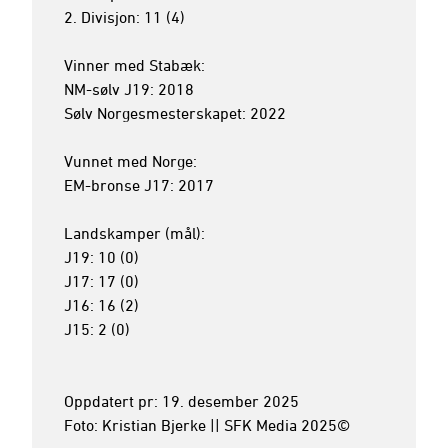
2. Divisjon: 11 (4)

Vinner med Stabæk:

NM-sølv J19: 2018

Sølv Norgesmesterskapet: 2022

Vunnet med Norge: 

EM-bronse J17: 2017

Landskamper (mål):

J19: 10 (0)

J17: 17 (0)

J16: 16 (2)

J15: 2 (0)

Oppdatert pr: 19. desember 2025

Foto: Kristian Bjerke || SFK Media 2025©