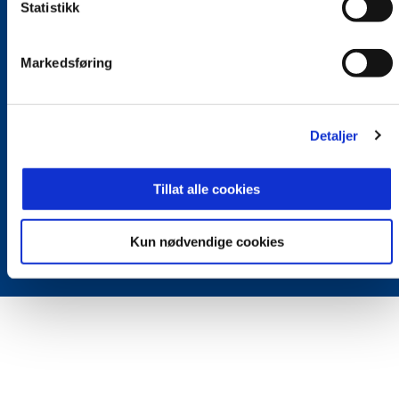
Statistikk
Abonner på nyhetsbrev fra Stabæk
Markedsføring
PÅMELDING
Detaljer
Gamle Ringeriksvei 57 C | 1357 Bekkestua. Redaktør:
Joakim Miøen
Tillat alle cookies
Vilkår og betingelser
Personvern
Kun nødvendige cookies