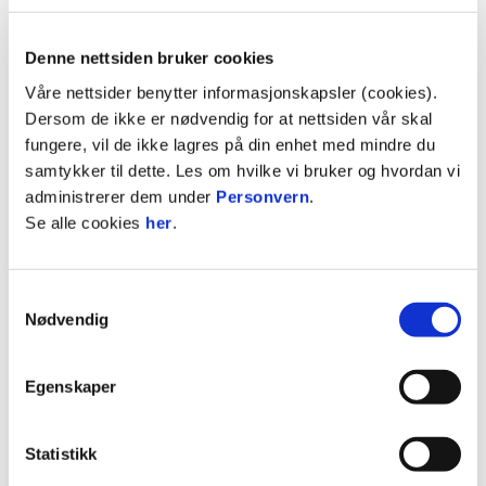
2015 tom 2017

Denne nettsiden bruker cookies
A-kamper (mål):

Seriekamper: 20 (0)

Våre nettsider benytter informasjonskapsler (cookies).
NM-kamper: 4 (2)

Dersom de ikke er nødvendig for at nettsiden vår skal
fungere, vil de ikke lagres på din enhet med mindre du
Vunnet med Stabæk:

samtykker til dette. Les om hvilke vi bruker og hvordan vi
Sølv NM J19: 2015

administrerer dem under
Personvern
.
Se alle cookies
her
.
Vunnet med Kongsvinger:

NM-gull J16: 2011

Samtykkevalg
Nødvendig
Landskamper (mål):

J19: 12 (0)

Egenskaper
J17: 5 (1)

J16: 14 (2)

J15: 6 (2)

Statistikk