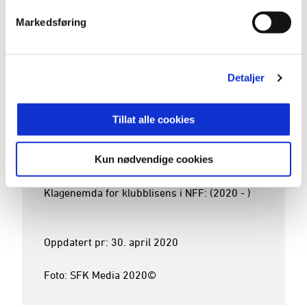
Klubber før Stabæk:

Markedsføring
Kongsvinger

Klubber etter Stabæk:

La opp november 2017 grunnet skader 

Detaljer
Klubber etter Stabæk som leder/tillitsvalgt:

Tillat alle cookies
Åsane

Kun nødvendige cookies
Div: 

Disiplinærutvalget i NFF: (2018 - )

Klagenemda for klubblisens i NFF: (2020 - ) 

Oppdatert pr: 30. april 2020

Foto: SFK Media 2020©