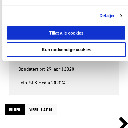
Drøbak Frogn, Kolbotn, Stabæk, Juventus

Klubber etter Stabæk:

Detaljer
Kom skadet fra Juventus sommeren 2018. 
Ble aldri fit igjen. La opp i februar 2019.

Tillat alle cookies
Div:

Hovedtrener for kvinnelaget til FC Oslo

Kun nødvendige cookies
Oppdatert pr: 29. april 2020

Foto: SFK Media 2020©
BILDER
VISER: 1 AV 10