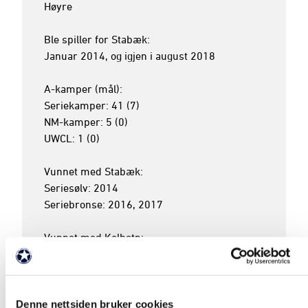
Høyre

Ble spiller for Stabæk:

Januar 2014, og igjen i august 2018

A-kamper (mål):

Seriekamper: 41 (7)

NM-kamper: 5 (0)

UWCL: 1 (0)

Vunnet med Stabæk:

Seriesølv: 2014

Seriebronse: 2016, 2017

Vunnet med Kolbotn:

Seriegull: 2006

Seriesølv: 2007

Seriebronse: 2009, 2010, 2011

NM-gull: 2007

Denne nettsiden bruker cookies