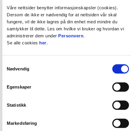
Våre nettsider benytter informasjonskapsler (cookies).
Vunnet med Juventus:

Dersom de ikke er nødvendig for at nettsiden vår skal
Seriegull 2017/18

fungere, vil de ikke lagres på din enhet med mindre du
Cup-sølv: 2018

samtykker til dette. Les om hvilke vi bruker og hvordan vi
administrerer dem under
Personvern
.
Landskamper (mål)

Se alle cookies
her
.
Norge A: 64 (3)

U23: 11 (2)

U20: 8 (0)

Samtykkevalg
J19: 32 (9)

Nødvendig
J17: 6 (0)

Egenskaper
Vunnet med Norge:

EM-sølv: 2013

EM-bronse: 2009

Statistikk
EM-sølv J19: 2008

Markedsføring
Klubber før Stabæk:
