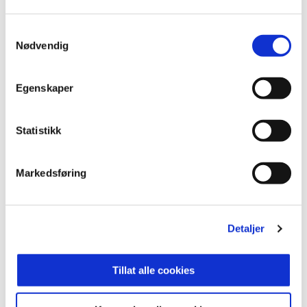
Seriekamper: 1 (0)

NM-kamper: 0 (0)

Samtykkevalg
Nødvendig
Vunnet med Stabæk:

Sølv NM J19: 2012

Egenskaper
Klubber før Stabæk:

Heradsbygda, Holeværingen, Konnerud

Statistikk
Klubber etter Stabæk:

Skadet våren 2013. Kom ikke tilbake. La opp 
Markedsføring
høsten 2013

Detaljer
Oppdatert pr: 28. april 2020

Foto: SFK Media 2020©
Tillat alle cookies