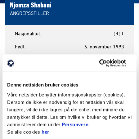
Njomza Shabani
ANGREPSSPILLER
Nasjonalitet
🇳🇴
Født
6. november 1993
PROFIL
Denne nettsiden bruker cookies
Våre nettsider benytter informasjonskapsler (cookies).
Njomza Shabani
Dersom de ikke er nødvendig for at nettsiden vår skal
fungere, vil de ikke lagres på din enhet med mindre du
I A-stallen:

samtykker til dette. Les om hvilke vi bruker og hvordan vi
2011-2012

administrerer dem under
Personvern
.
Se alle cookies
her
.
A-kamper (mål):
