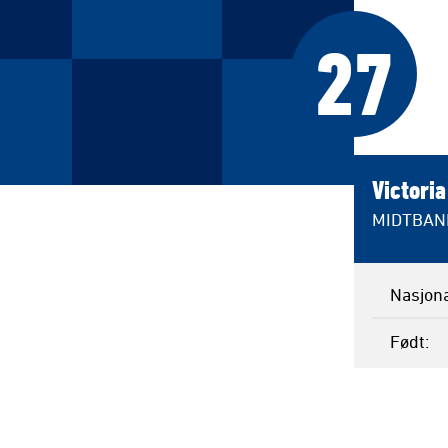
27
Victori
MIDTBAN
Nasjona
Født