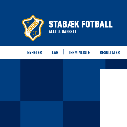
STABÆK FOTBALL
ALLTID. UANSETT
NYHETER
LAG
TERMINLISTE
RESULTATER