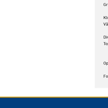
Gr
Kl
Vå
Div
To
Op
Fo