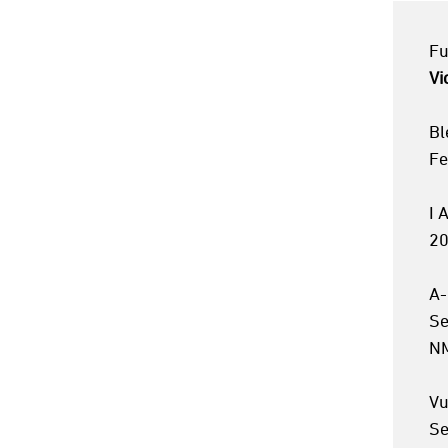
Vi
Bl
Fe
I 
20
A-
Se
NM
Vu
Se