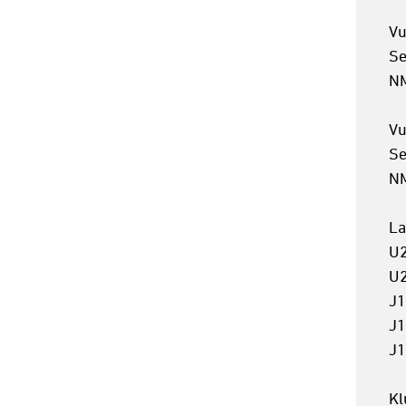
Vu
Se
NM
Vu
Se
NM
La
U2
U2
J1
J1
J1
Kl