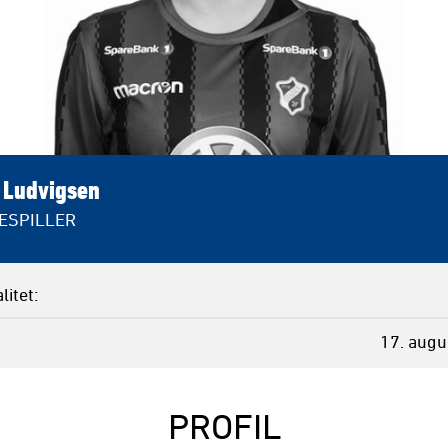
a Ludvigsen
ESPILLER
litet
17. augu
PROFIL