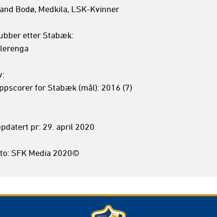
and Bodø, Medkila, LSK-Kvinner

ubber etter Stabæk:

lerenga

: 

ppscorer for Stabæk (mål): 2016 (7)

pdatert pr: 29. april 2020

to: SFK Media 2020©