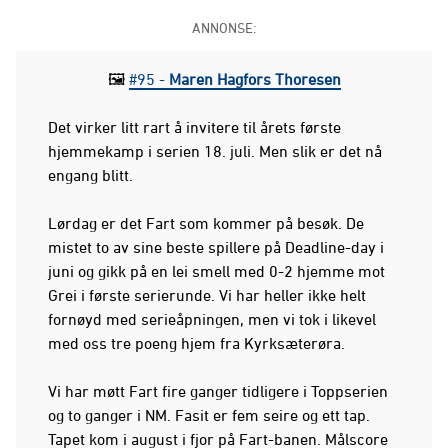
ANNONSE:
🖼
#95 -
Maren Hagfors Thoresen
Det virker litt rart å invitere til årets første
hjemmekamp i serien 18. juli. Men slik er det nå
engang blitt.
Lørdag er det Fart som kommer på besøk. De
mistet to av sine beste spillere på Deadline-day i
juni og gikk på en lei smell med 0-2 hjemme mot
Grei i første serierunde. Vi har heller ikke helt
fornøyd med serieåpningen, men vi tok i likevel
med oss tre poeng hjem fra Kyrksæterøra.
Vi har møtt Fart fire ganger tidligere i Toppserien
og to ganger i NM. Fasit er fem seire og ett tap.
Tapet kom i august i fjor på Fart-banen. Målscore