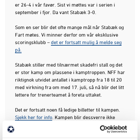
er 26-4 i vår favør. Sist vi møttes var i serien i
september i fjor. Da vant Stabæk 3-0.
Som en ser blir det ofte mange mål når Stabæk og
Fart møtes. Vi minner derfor om vår eksklusive
scoringsklubb –
det er fortsatt mulig å melde seg
på.
Stabæk stiller med tilnærmet skadefri stall og det
er stor kamp om plassene i kamptroppen. NFF har
riktignok utvidet antallet i kamptropp fra 18 til 20
med virkning fra om med 17. juli, så nå blir det litt
lettere for trenerteamet å foreta uttaket.
Det er fortsatt noen få ledige billetter til kampen.
Sjekk her for info
. Kampen blir dessverre ikke
streamet.
Avspark er klokken 1600