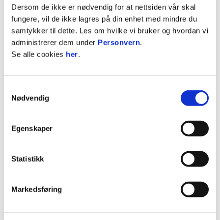
Dersom de ikke er nødvendig for at nettsiden vår skal
På benken
10
fungere, vil de ikke lagres på din enhet med mindre du
samtykker til dette. Les om hvilke vi bruker og hvordan vi
administrerer dem under
Personvern
.
STATISTIKK
Se alle cookies
her
.
Sesong
Lag
K
M
A
G
R
2026 / 2027
Norge U19
0
1
0
0
0
Samtykkevalg
Nødvendig
2026
Stabæk
2
0
0
0
0
2026
Stabæk 2
14
6
1
0
Egenskaper
2026
Stabæk G19
0
0
0
2026
Stabæk G19
Statistikk
2026
Stabæk Nasjonal G19
0
0
0
2025
Stabæk 2
21
1
0
0
Markedsføring
2025
Stabæk G19
3
0
0
2025
Stabæk G19
5
5
1
0