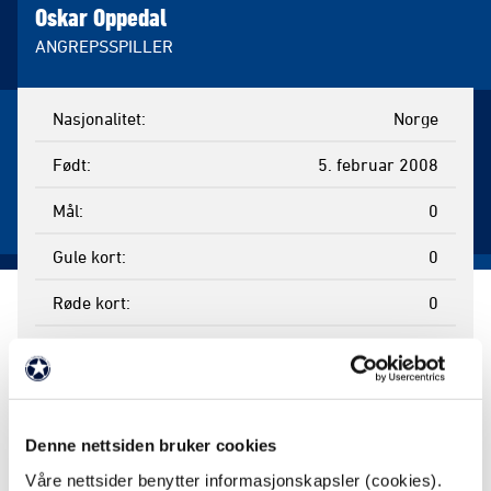
Oskar Oppedal
ANGREPSSPILLER
Nasjonalitet
Norge
Født
5. februar 2008
Mål
0
Gule kort
0
Røde kort
0
Kamper spilt
2
Minutter
9
Byttet inn
2
Denne nettsiden bruker cookies
Våre nettsider benytter informasjonskapsler (cookies).
Byttet ut
0