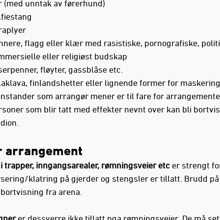
r (med unntak av førerhund)
lfiestang
raplyer
nere, flagg eller klær med rasistiske, pornografiske, polit
mersielle eller religiøst budskap
erpenner, fløyter, gassblåse etc.
aklava, finlandshetter eller lignende former for maskerin
enstander som arrangør mener er til fare for arrangemente
soner som blir tatt med effekter nevnt over kan bli bortvis
dion.
r arrangement
i trapper, inngangsarealer, rømningsveier etc
er strengt fo
sering/klatring på gjerder og stengsler er tillatt. Brudd på 
bortvisning fra arena.
gner
er dessverre ikke tillatt pga rømningsveier. De må set