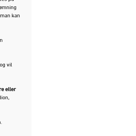
 rømning
g man kan
n
og vil
e eller
dion,
.