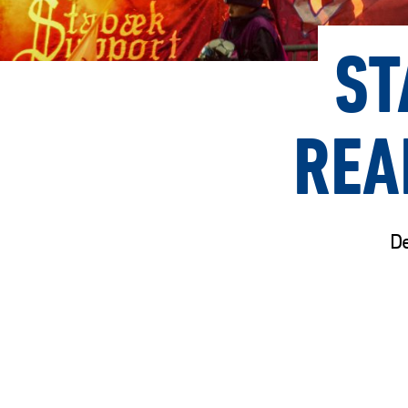
ST
REA
De