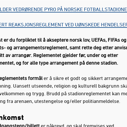
LDER VEDRØRENDE PYRO PÅ NORSKE FOTBALLSTADIONE
ERT REAKSJONSREGLEMENT VED UØNSKEDE HENDELSE
 er du forpliktet til å akseptere norsk lov, UEFAs, FIFAs o
ts- og arrangementsreglement, samt rette deg etter anvis
tt av arrangør. Reglementet gjelder før, under og etter
entet, og for alle type arrangement på denne stadion.
eglementets formål
er å sikre et godt og sikkert arrange
ning. Uansett utseende, religion og kulturell bakgrunn ska
 velkommen og trygg. Brudd på stadionreglementet kan m
ing fra arenaen, utestengelse og/eller politianmeldelse.
ankomst
dgangstegn/billett
er påkrevd, og skal fremvises ved