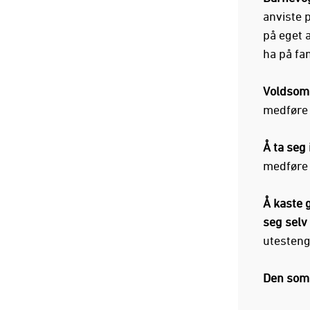
anviste p
på eget 
ha på fa
Voldsom,
medføre 
Å ta seg
medføre 
Å kaste 
seg selv 
utesteng
Den som 