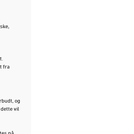
iske,
g
t.
t fra
rbudt, og
dette vil
tes på