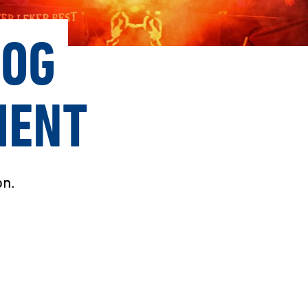
 OG
MENT
on.