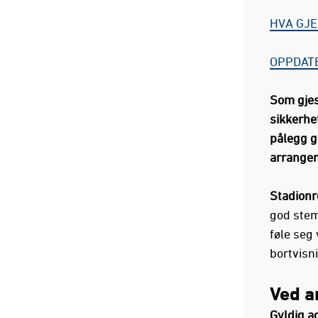
HVA GJE
OPPDAT
Som gjest
sikkerhe
pålegg gi
arrangem
Stadionr
god stem
føle seg
bortvisn
Ved 
Gyldig a