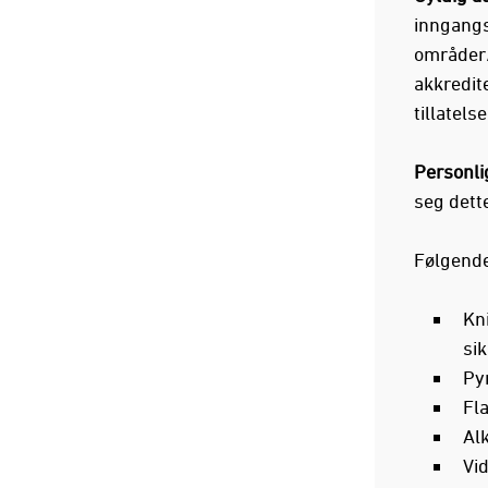
inngangs
områder/
akkredite
tillatelse
Personlig
seg dett
Følgende
Kni
sik
Pyr
Fla
Alk
Vi