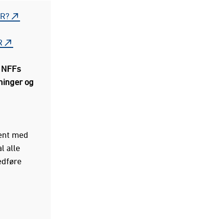
R?
R
g NFFs
ninger og
ment med
l alle
edføre