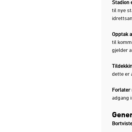
Stadion e
til nye 
idrettsa
Opptak a
til komme
gjelder 
Tildekki
dette er 
Forlater
adgang i
Gener
Bortvist