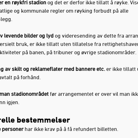
r en røykfri stadion
og det er derfor ikke tillatt å røyke. Vi
statlige og kommunale regler om røyking forbudt på alle
nlegg.
v levende bilder og lyd
og videresending av dette fra arr
rsielt bruk, er ikke tillatt uten tillatelse fra rettighetshave
aktiviteter på banen, på tribuner og øvrige stadionområder.
ng av skilt og reklameflater med bannere etc.
er ikke tillatt
avtalt på forhånd.
 man stadionområdet
før arrangementet er over vil man ik
nn igjen.
elle bestemmelser
e personer
har ikke krav på å få refundert billetten.