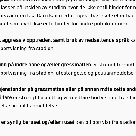
lasser på utsiden av stadion hvor de ikke er til hinder for
ansvar uten tak. Barn kan medbringes i bæresele eller ba
nget som evnt ikke er til hinder for andre publikummere.
 aggressiv opptreden, samt bruk av nedsettende språk
ka
bortvisning fra stadion.
 inn på indre bane og/eller gressmatten
er strengt forbudt 
bortvisning fra stadion, utestengelse og politianmeldelse.
gjenstander på gressmatten eller på annen måte sette andr
i fare
er strengt forbudt og vil medføre bortvisning fra sta
else og politianmeldelse.
er synlig beruset og/eller ruset
kan bli bortvist fra stadion