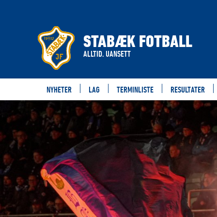
STABÆK FOTBALL
ALLTID. UANSETT
NYHETER
LAG
TERMINLISTE
RESULTATER