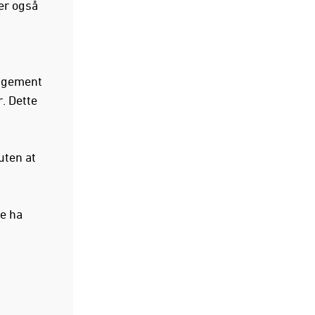
ser også
angement
r. Dette
 uten at
ke ha