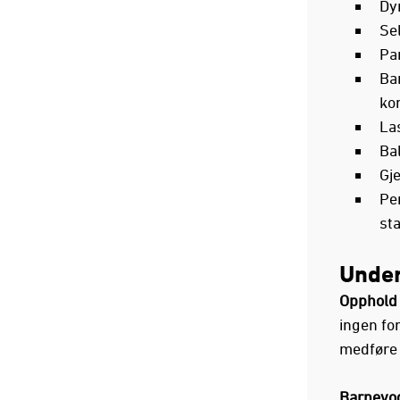
Dy
Se
Pa
Ban
kom
Las
Bal
Gj
Per
sta
Unde
Opphold 
ingen for
medføre 
Barnevo