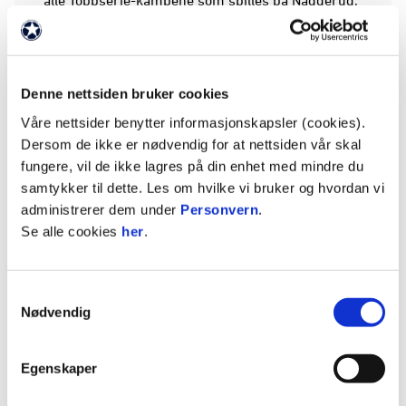
bare husk å
ta ut billetter her »
. Voksne er
selvføgelig også velkomne, bare å kjøpe billett på
samme adresse.
Denne nettsiden bruker cookies
Våre nettsider benytter informasjonskapsler (cookies).
Dersom de ikke er nødvendig for at nettsiden vår skal
fungere, vil de ikke lagres på din enhet med mindre du
samtykker til dette. Les om hvilke vi bruker og hvordan vi
administrerer dem under
Personvern
.
Se alle cookies
her
.
Samtykkevalg
Nødvendig
BLI MED PÅ JENTEFOTBALLENS
Egenskaper
DAG, DU OGSÅ!