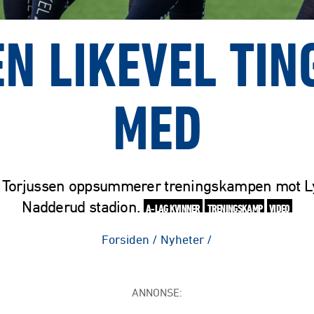
EN LIKEVEL TIN
MED
 Torjussen oppsummerer treningskampen mot L
Nadderud stadion.
A-LAG KVINNER
TRENINGSKAMP
VIDEO
Forsiden
/
Nyheter
/
ANNONSE: