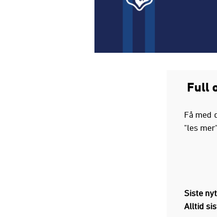
Full o
Få med d
"les mer
Siste ny
Alltid si