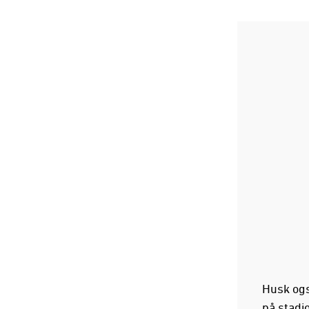
Husk ogs
på stadi