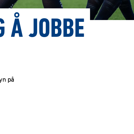
G Å JOBBE
yn på