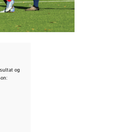
sultat og
son: