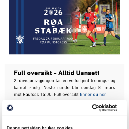
Full oversikt - Alltid Uansett
2. divisjons-gjengen tar en velfortjent trenings- og
kampfri-helg. Neste runde blir søndag 8. mars
mot Raufoss 15:00. Full oversikt
finner du her
I vår oppkjøringsoversikt for A-laget finner du
kamper, tid/sted, resultat og "les mer"-materiell
knyttet til de enkelte kampene utover i pre-season:
Denne nettsiden bruker cookies