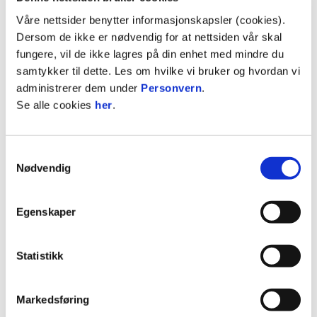
Se pre-season oversikten her
Våre nettsider benytter informasjonskapsler (cookies).
Dersom de ikke er nødvendig for at nettsiden vår skal
fungere, vil de ikke lagres på din enhet med mindre du
Siste nytt om Stabæk Fotball kvinner?
samtykker til dette. Les om hvilke vi bruker og hvordan vi
Alltid siste nytt:
www.stabakkvinner.no
administrerer dem under
Personvern
.
Se alle cookies
her
.
Samtykkevalg
Nødvendig
Egenskaper
Statistikk
Markedsføring