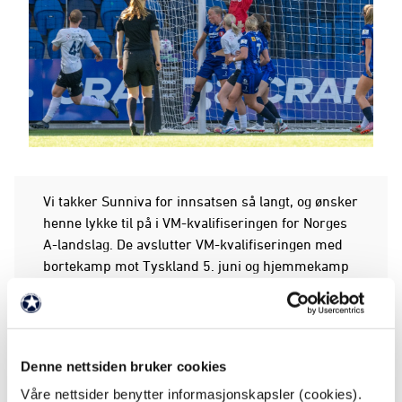
Vi takker Sunniva for innsatsen så langt, og ønsker
henne lykke til på i VM-kvalifiseringen for Norges
A-landslag. De avslutter VM-kvalifiseringen med
bortekamp mot Tyskland 5. juni og hjemmekamp
mot Østerrike på Ullevaal 9. juni. Du kan lese
mer
om uttaket her
.
Ny runde allerede fredag
Denne nettsiden bruker cookies
Fredag venter ny runde i Toppserien før
Våre nettsider benytter informasjonskapsler (cookies).
landslagspausen. Avspark på Aka arena 18:00