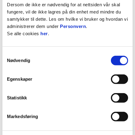
Dersom de ikke er nødvendig for at nettsiden vår skal
mot Hønefoss. Kjøp billetter her:
fungere, vil de ikke lagres på din enhet med mindre du
samtykker til dette. Les om hvilke vi bruker og hvordan vi
HØNEFOSS - STABÆK
administrerer dem under
Personvern
.
Fredag 29. mai 18:00
Se alle cookies
her
.
Aka arena
Samtykkevalg
Nødvendig
Egenskaper
Statistikk
Markedsføring