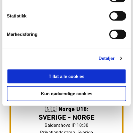
Statistikk
Markedsføring
Detaljer
Sjekk ut deres italienske kjøkken
Hvor? Midt på Bekkestua!
Tillat alle cookies
Torsdag:
Kun nødvendige cookies
Trening
08:45
,
Nye Nadderud stadion
🇳🇴 Norge U18:
SVERIGE - NORGE
Baldershovs IP 18:30
Privatlandskamp, Sverige