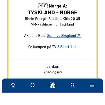
🇳🇴 Norge A:
TYSKLAND - NORGE
Rhein Energie Stadion, Köln 20:35
VM-kvalifisering, Tyskland
Aktuelle Blaa:
Sunniva Skoglund
Se kampen på
TV 2 Sport 1
Lørdag:
Treningsfri
🇳🇴 Norge J18:
NORGE - ISLAND
Släda IP 15:00
Privatlandskamp, Sverige