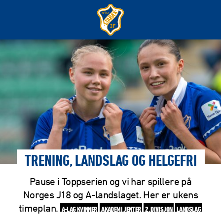
TRENING, LANDSLAG OG HELGEFRI
Pause i Toppserien og vi har spillere på
Norges J18 og A-landslaget. Her er ukens
timeplan.
A-LAG KVINNER
AKADEMI JENTER
2. DIVISJON
LANDSLAG