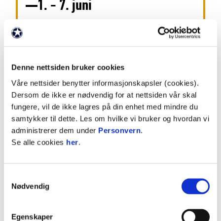
1. - 7. juni
Treningene er åpne for publikum og
vi ser deg gjerne på nye Nadderud stadion!
Denne nettsiden bruker cookies
Mandag:
Våre nettsider benytter informasjonskapsler (cookies).
Trening
16:15
,
Nye Nadderud stadion
Dersom de ikke er nødvendig for at nettsiden vår skal
fungere, vil de ikke lagres på din enhet med mindre du
samtykker til dette. Les om hvilke vi bruker og hvordan vi
Tirsdag:
administrerer dem under
Personvern
.
Trening
08:45
,
Nye Nadderud stadion
Se alle cookies
her
.
Onsdag:
Trening
10:00
,
Sats Bekkestua
Samtykkevalg
Nødvendig
Laget spiser så lunch hos vår partner
Bocca
Bekkestua
Egenskaper