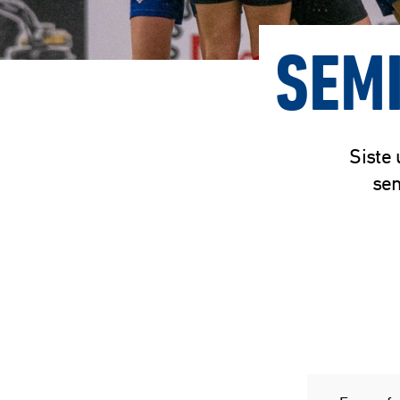
SEMI
Siste 
sem