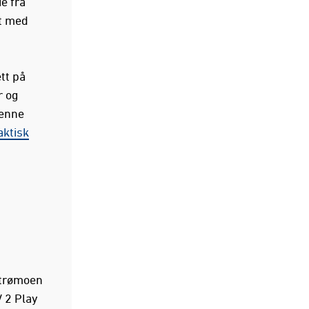
e fra
et med
tt på
r og
denne
aktisk
ytrømoen
 2 Play