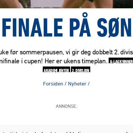
FINALE PÅ SØ
uke før sommerpausen, vi gir deg dobbelt 2. divi
ifinale i cupen! Her er ukens timeplan.
A-LAG KVINNER
AKADEMI JENTER
2. DIVISJON
Forsiden
/
Nyheter
/
ANNONSE: