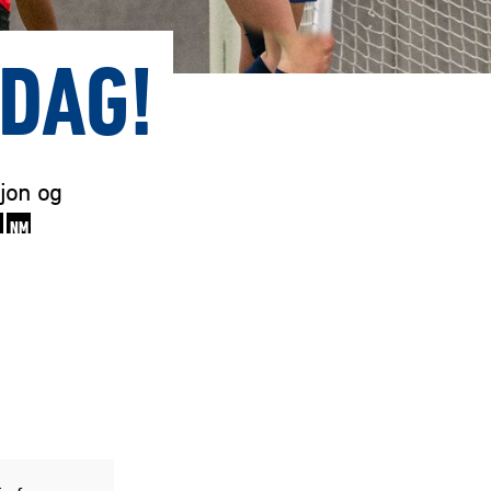
NDAG!
sjon og
NM