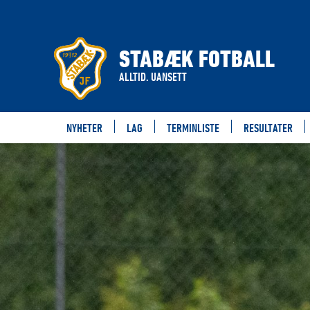
STABÆK FOTBALL
ALLTID. UANSETT
NYHETER
LAG
TERMINLISTE
RESULTATER