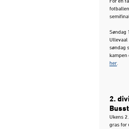
For en fa
fotballen
semifina
Søndag 1
Ullevaal
søndag sk
kampen o
her
.
2. div
Busst
Ukens 2.
gras for