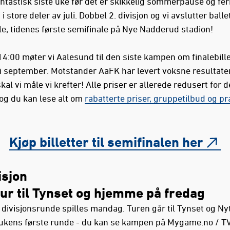
ntastisk siste uke før det er skikkelig sommerpause og feri
 i store deler av juli. Dobbel 2. divisjon og vi avslutter ball
le, tidenes første semifinale på Nye Nadderud stadion!
4:00 møter vi Aalesund til den siste kampen om finalebille
 i september. Motstander AaFK har levert voksne resultate
al vi måle vi krefter! Alle priser er allerede redusert for 
g du kan lese alt om
rabatterte priser, gruppetilbud og pr
Kjøp billetter til semifinalen her
isjon
ur til Tynset og hjemme på fredag
 divisjonsrunde spilles mandag. Turen går til Tynset og N
 ukens første runde - du kan se kampen på Mygame.no / TV