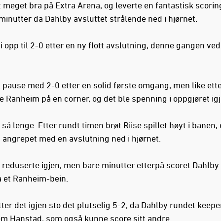
t meget bra på Extra Arena, og leverte en fantastisk scorin
minutter da Dahlby avsluttet strålende ned i hjørnet.
i opp til 2-0 etter en ny flott avslutning, denne gangen ve
.
il pause med 2-0 etter en solid første omgang, men like ett
e Ranheim på en corner, og det ble spenning i oppgjøret igj
så lenge. Etter rundt timen brøt Riise spillet høyt i banen,
t angrepet med en avslutning ned i hjørnet.
reduserte igjen, men bare minutter etterpå scoret Dahlby 
a et Ranheim-bein.
tter det igjen sto det plutselig 5-2, da Dahlby rundet keepe
rem Hanstad, som også kunne score sitt andre.