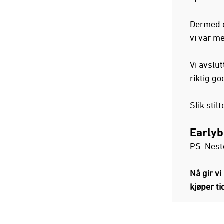
Dermed e
vi var me
Vi avslut
riktig g
Slik stil
Earlyb
PS: Nest
Nå gir v
kjøper ti