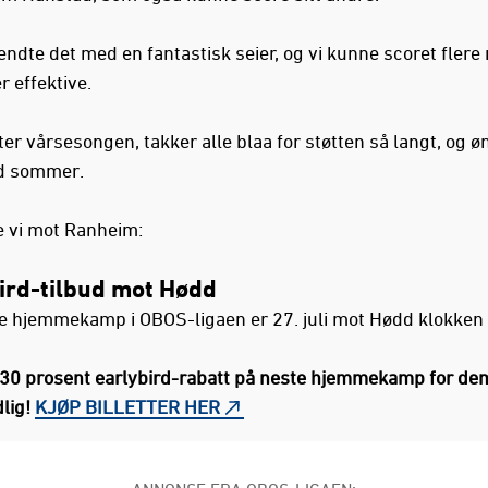
ndte det med en fantastisk seier, og vi kunne scoret flere
r effektive.
ter vårsesongen, takker alle blaa for støtten så langt, og ø
od sommer.
te vi mot Ranheim:
ird-tilbud mot Hødd
e hjemmekamp i OBOS-ligaen er 27. juli mot Hødd klokken 
i 30 prosent earlybird-rabatt på neste hjemmekamp for d
dlig!
KJØP BILLETTER HER