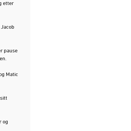
g etter
d Jacob
er pause
en.
 og Matic
sitt
r og