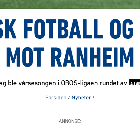
SK FOTBALL OG 
MOT RANHEIM
ag ble vårsesongen i OBOS-ligaen rundet av.
A-LAG
Forsiden
/
Nyheter
/
ANNONSE: