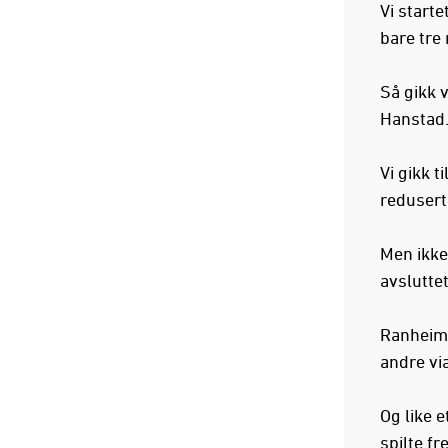
Vi starte
bare tre 
Så gikk v
Hanstad
Vi gikk t
redusert
Men ikke 
avslutte
Ranheim 
andre vi
Og like e
spilte f