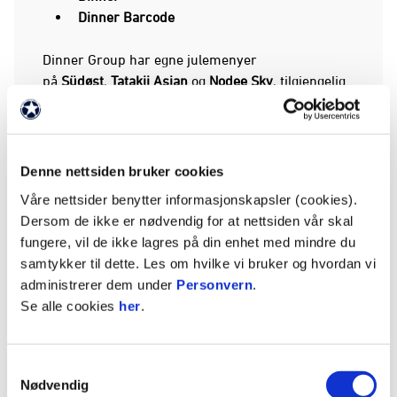
Dinner Barcode
Dinner Group har egne julemenyer
på
Südøst
,
Tatakii Asian
og
Nodee Sky
, tilgjengelig
fra
10. november til 23. desember 2025
.
👉 Som Stabæk-partner får dere
prioritet på de
beste bordene i restaurantene
.
Denne nettsiden bruker cookies
Våre nettsider benytter informasjonskapsler (cookies).
✨
Catering – smakene levert til dere
Dersom de ikke er nødvendig for at nettsiden vår skal
Ønsker dere julefeiringen i egne lokaler? Dinner
fungere, vil de ikke lagres på din enhet med mindre du
Group leverer smaker fra sine restauranter
samtykker til dette. Les om hvilke vi bruker og hvordan vi
direkte til kontoret eller hjemmet – perfekt til både
administrerer dem under
Personvern
.
små og store selskaper.
Se alle cookies
her
.
👉 Stabæk-partnere får en
ekstra god pris på
catering
i julen.
Samtykkevalg
✨
Den perfekte gaven – gavekort
Nødvendig