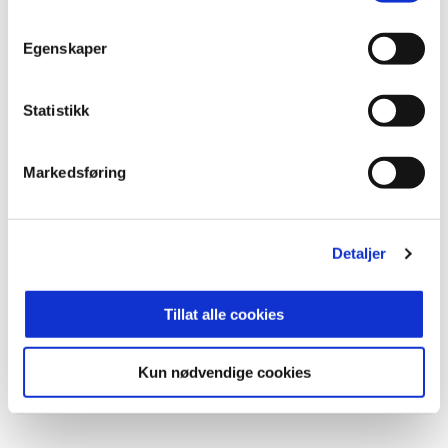
Overrask ansatte, samarbeidspartnere, venner
eller familie med et gavekort som kan brukes på
Egenskaper
alle Dinner Group-restaurantene.
👉 Som Stabæk-partner får dere
gode priser på
gavekort
, slik at dere kan gi en smakfull
Statistikk
opplevelse til en ekstra hyggelig pris.
🎁
Eksklusivt juletilbud
Markedsføring
Stabæk-partnere får
10 % rabatt på mat
i
restaurantene
Tatakii Asian
og
Südøst
.
Detaljer
👉 For booking, cateringforespørsler eller kjøp av
gavekort, ta direkte kontakt med salgs- og
Tillat alle cookies
eventansvarlig:
📩
arta@dinnergroup.no
–
+ 47 48 26 41 77
Kun nødvendige cookies
Skap minnerike øyeblikk denne julen!