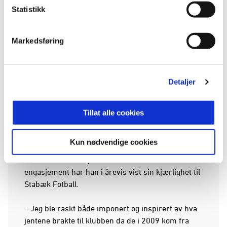
unge, håpefulle Blaa til et slikt oppdrag. Bortsett
Statistikk
fra i sommerferien. Da syklet jeg «bygda» rundt
for å hanke inn ballhentere – og det gikk faktisk
stort sett bra, he he.
Markedsføring
I dag har aldersbestemte lag det som en plikt å
stille som ballhentere.
Detaljer
– Det er helt ok for min del! Nå kommer lagleder
og «overleverer» ballhentere til meg før kamp –
Tillat alle cookies
snakk om luksus, sier Robert og humrer fornøyd.
Kun nødvendige cookies
Han smiler med hele seg, Robert, når han snakker
om klubben sin. Gjennom et fantastisk
engasjement har han i årevis vist sin kjærlighet til
Stabæk Fotball.
– Jeg ble raskt både imponert og inspirert av hva
jentene brakte til klubben da de i 2009 kom fra