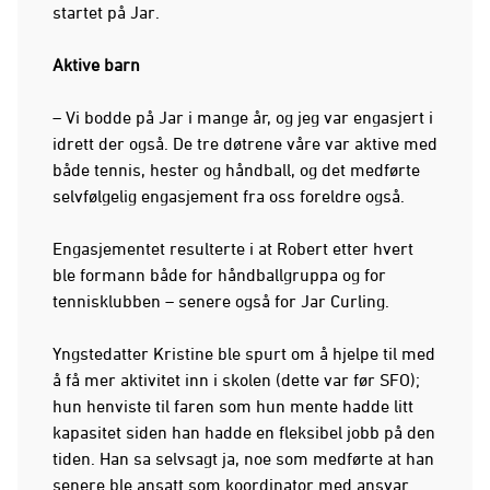
startet på Jar.
Aktive barn
– Vi bodde på Jar i mange år, og jeg var engasjert i
idrett der også. De tre døtrene våre var aktive med
både tennis, hester og håndball, og det medførte
selvfølgelig engasjement fra oss foreldre også.
Engasjementet resulterte i at Robert etter hvert
ble formann både for håndballgruppa og for
tennisklubben – senere også for Jar Curling.
Yngstedatter Kristine ble spurt om å hjelpe til med
å få mer aktivitet inn i skolen (dette var før SFO);
hun henviste til faren som hun mente hadde litt
kapasitet siden han hadde en fleksibel jobb på den
tiden. Han sa selvsagt ja, noe som medførte at han
senere ble ansatt som koordinator med ansvar