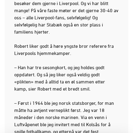
besøker dem gjerne i Liverpool. Og vi har blitt
mange! På våre faste møter er det gjerne 30-40 av
oss – alle Liverpool-fans, selvfølgelig! Og
selvfølgelig har Stabæk også en stor plass i
familiens hjerter.
Robert liker godt å høre yngste bror referere fra
Liverpools hjemmekamper.
– Han har tre sesongkort, og jeg holdes godt
oppdatert. Og så jeg liker også veldig godt
«plikten» med å alltid ta en øl sammen etter
kamp, sier Robert med et bredt smil.
– Først i 1964 ble jeg norsk statsborger, for man
måtte ha avtjent verneplikt først. Jeg var 18
måneder i den norske marinen. Via en venn i
Luftvåpenet ble jeg invitert med til Kolsås for å
spille fotballkamp, og etterpå var det fest.