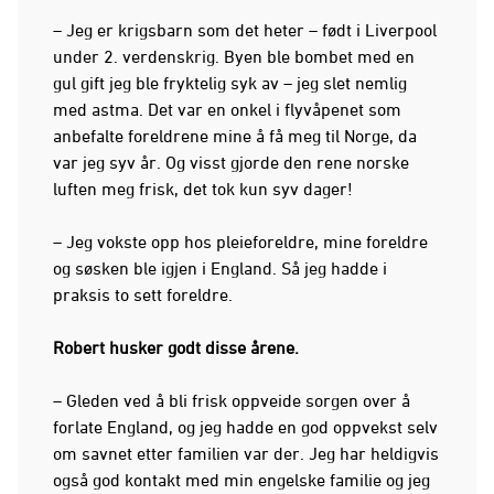
– Jeg er krigsbarn som det heter – født i Liverpool
under 2. verdenskrig. Byen ble bombet med en
gul gift jeg ble fryktelig syk av – jeg slet nemlig
med astma. Det var en onkel i flyvåpenet som
anbefalte foreldrene mine å få meg til Norge, da
var jeg syv år. Og visst gjorde den rene norske
luften meg frisk, det tok kun syv dager!
– Jeg vokste opp hos pleieforeldre, mine foreldre
og søsken ble igjen i England. Så jeg hadde i
praksis to sett foreldre.
Robert husker godt disse årene.
– Gleden ved å bli frisk oppveide sorgen over å
forlate England, og jeg hadde en god oppvekst selv
om savnet etter familien var der. Jeg har heldigvis
også god kontakt med min engelske familie og jeg