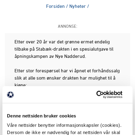
Forsiden
/
Nyheter
/
ANNONSE:
Etter over 20 år var det grønne ermet endelig
tilbake på Stabæk-drakten i en spesialutgave til
åpningskampen av Nye Nadderud.
Etter stor forespørsel har vi åpnet et forhåndssalg
slik at alle som ønsker drakten har mulighet til å
kjøpe:
Kjøpt 16. mai-drakten her!
På grunn av produksjonstid blir draktene
tilgjengelig for henting på stadion eller levering i
Denne nettsiden bruker cookies
slutten av september. Alle kjøpere vil bli kontaktet
Våre nettsider benytter informasjonskapsler (cookies).
når draktene er klare.
Dersom de ikke er nødvendig for at nettsiden vår skal