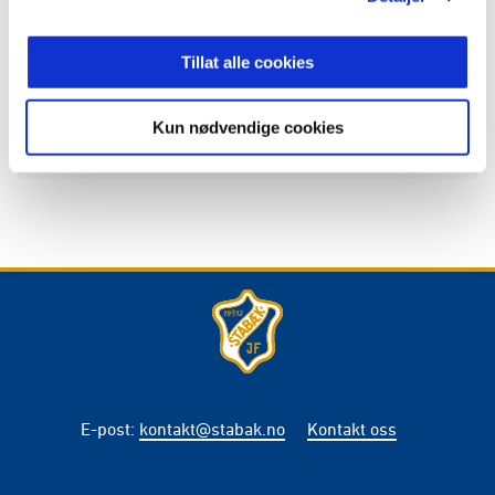
Publisert: 01.07.2026
Skrevet av: Joakim Miøen
Kontakt:
joakim.mioen@stabak.no
Tillat alle cookies
Kun nødvendige cookies
E-post
:
kontakt@stabak.no
Kontakt oss