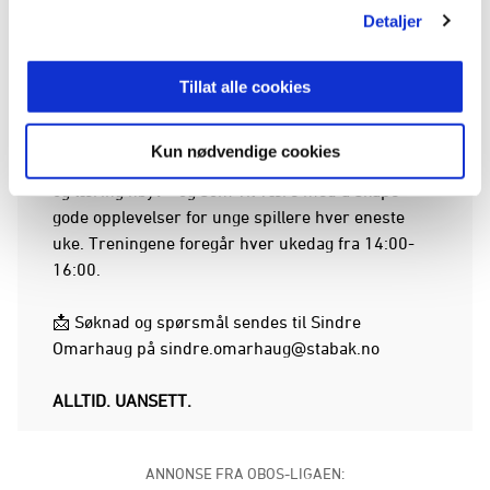
Lønn etter avtale
Detaljer
I Stabæk Akademiet tror vi på prinsippene:
“Kvalitet trumfer kvantitet”
og
“Frihet innenfor
Tillat alle cookies
felles forståelse.”
Kun nødvendige cookies
Vi ønsker trenere som setter utvikling, relasjoner
og læring høyt – og som vil være med å skape
gode opplevelser for unge spillere hver eneste
uke. Treningene foregår hver ukedag fra 14:00-
16:00.
📩 Søknad og spørsmål sendes til Sindre
Omarhaug på
sindre.omarhaug@stabak.no
ALLTID. UANSETT.
ANNONSE FRA OBOS-LIGAEN: