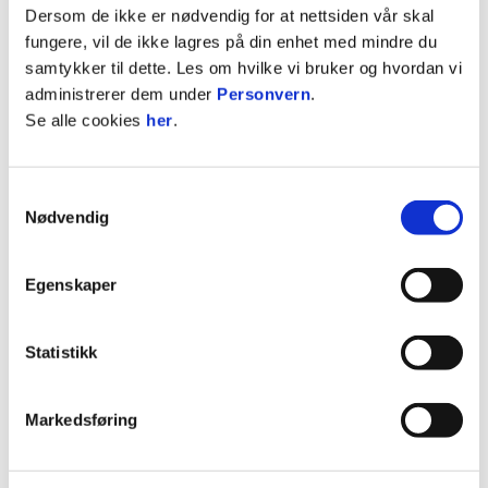
Dersom de ikke er nødvendig for at nettsiden vår skal
Er energisk, strukturert og trygg i
fungere, vil de ikke lagres på din enhet med mindre du
trenerrollen
samtykker til dette. Les om hvilke vi bruker og hvordan vi
Har gode samarbeidsevner og lyst til å lære
administrerer dem under
Personvern
.
Ønsker å jobbe i et utviklingsmiljø med høye
Se alle cookies
her
.
standarder
Har trenererfaring og/eller trenerkurs (ikke
et krav, men en fordel)
Samtykkevalg
Nødvendig
Vi tilbyr:
Egenskaper
Mulighet til å jobbe i et av Norges fremste
utviklingsmiljøer
Oppfølging og utvikling gjennom trenerteam
Statistikk
og trenerutvikler
Et sterkt fagmiljø med tydelig planverk og
metodikk
Markedsføring
Erfaring fra et akademi med høye
ambisjoner og sterk utviklingskultur