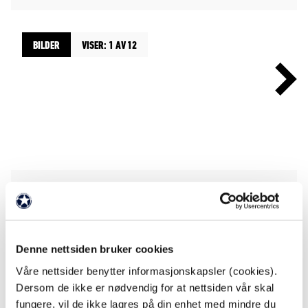
BILDER
VISER: 1 AV 12
To drakter. Én identitet
Draktene er de første i et langvarig samarbeid
mellom Stabæk Fotball og Craft. Hjemmedrakten
Denne nettsiden bruker cookies
har de klassiske blaa stripene. Bortedrakten er
Våre nettsider benytter informasjonskapsler (cookies).
inspirert av kommunen vår, som vi representerer
Dersom de ikke er nødvendig for at nettsiden vår skal
både her hjemme og når vi reiser rundt i landet.
fungere, vil de ikke lagres på din enhet med mindre du