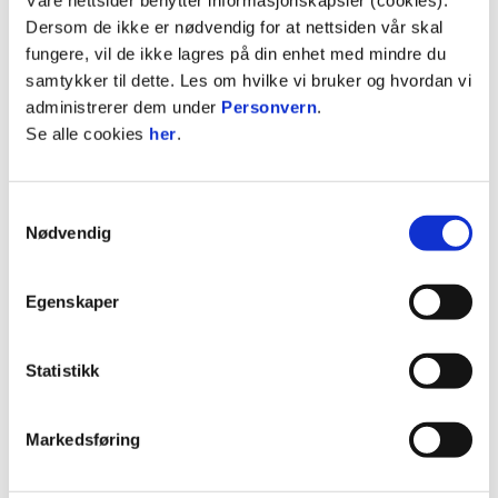
øke ledelsen vår var det dessverre hjemmelaget
Dersom de ikke er nødvendig for at nettsiden vår skal
som skulle få utligningen sin.
fungere, vil de ikke lagres på din enhet med mindre du
samtykker til dette. Les om hvilke vi bruker og hvordan vi
Lars Vilsvik fikk et kjempetreff på bakre stolpe og
administrerer dem under
Personvern
.
satte ballen i lengste.
Se alle cookies
her
.
Med 82 minutter på klokka scoret Godset også sitt
andre, som til slutt ble avgjørende. Vi klarte ikke å
Samtykkevalg
få klarert ballen, som ble liggende i farlig område i
Nødvendig
feltet og hjemmelaget fikk til slutt et bein på den.
Egenskaper
Dermed endte det med 2-1-seier til hjemmelaget
fra Drammen. Vi takker for kampen og ser frem
mot første hjemmekamp, som er mot Åsane på
Statistikk
Nadderud om en uke!
Takk for støtten, alle blaa!
Markedsføring
Har du ikke kjøpt sesongkort for 2026? Gjør det før