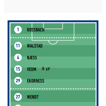
ROSSBACH
1
WALSTAD
11
NÆSS
4
VEUM
15
69'
EKORNESS
29
WENDT
27