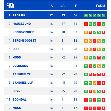
S
+/-
P
FORM
1
STABÆK
17
25
36
V
V
V
V
V
2
HAUGESUND
16
17
34
T
V
V
T
V
3
KONGSVINGER
16
18
33
U
T
V
V
T
4
STRØMSGODSET
16
21
32
U
U
T
U
V
5
ODD
16
11
28
U
U
T
U
V
6
HØDD
16
-2
24
U
V
V
T
V
7
EGERSUND
16
1
23
V
T
V
U
V
8
RANHEIM TF
16
-2
20
V
T
T
T
T
9
SANDNES ULF
16
-5
20
V
V
U
T
T
10
BRYNE
16
-5
20
V
T
U
V
T
11
SOGNDAL
16
-11
18
T
V
T
V
T
12
MOSS
16
-11
17
T
T
T
T
T