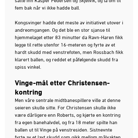
satte inn Kasper Pedersen og Skjelvik, og la om til
fem bak når vi ikke hadde ball.
Kongsvinger hadde det meste av initiativet utover i
andreomgangen. Og det ble en stor sjanse til
hjemmelaget etter 83 minutter da Ravn-Haren fikk
legge til rette utenfor 16-meteren og fyrte av et
hardt skudd med venstrefoten, men Rossbach fikk
klarert ballen, og reddet et påfølgende skudd fra
spiss vinkel.
Vinge-mål etter Christensen-
kontring
Men våre sentrale midtbanespillere ville at denne
seieren skulle sitte. For Christensen skulle ikke
være dårligere enn Roberts, og kjørte en kontring
fra egen banehalvdel, og fra 18 meter spilte han
ballen ut til Vinge på venstresiden. Sistnevnte
fyrte av et lavt skudd som gikk mellom målvakten