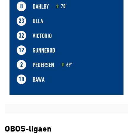
DAHLBY
8
78'
ULLA
23
VICTORIO
32
GUNNERØD
12
PEDERSEN
2
69'
BAWA
18
OBOS-ligaen