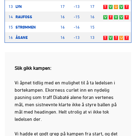
13
LYN
17
-13
17
T
V
U
V
T
14
RAUFOSS
16
-15
16
V
T
V
V
T
15
STRØMMEN
16
-16
15
16
ÅSANE
16
-13
13
T
V
T
U
T
Slik gikk kampen:
Vi åpnet tidlig med en mulighet til å ta ledelsen i
bortekampen. Ekorness curlet inn en nydelig
pasning som traff Diabaté alene foran vertenes
mål, men sistnevnte klarte ikke å styre ballen på
mål med headingen. Helt utrolig at vi ikke tok
ledelsen der.
Vi hadde et godt grep på kampen fra start, og det