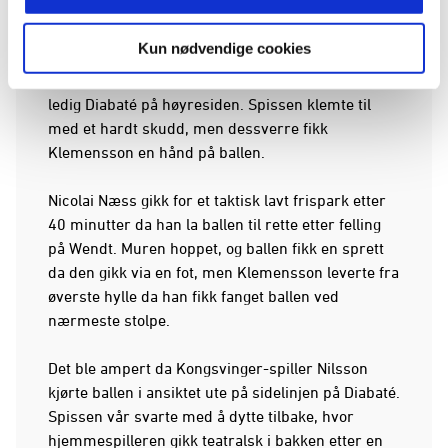
Vi leverte et mønsterangrep etter halvtimen spilt.
Kun nødvendige cookies
Ballen ble spilt fram til Spiten, som forlenget den
til Vinge på venstresiden. Sistnevnte fant en helt
ledig Diabaté på høyresiden. Spissen klemte til
med et hardt skudd, men dessverre fikk
Klemensson en hånd på ballen.
Nicolai Næss gikk for et taktisk lavt frispark etter
40 minutter da han la ballen til rette etter felling
på Wendt. Muren hoppet, og ballen fikk en sprett
da den gikk via en fot, men Klemensson leverte fra
øverste hylle da han fikk fanget ballen ved
nærmeste stolpe.
Det ble ampert da Kongsvinger-spiller Nilsson
kjørte ballen i ansiktet ute på sidelinjen på Diabaté.
Spissen vår svarte med å dytte tilbake, hvor
hjemmespilleren gikk teatralsk i bakken etter en