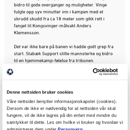
bidro til gode overganger og muligheter. Vinge
fulgte opp syv minutter inn i kampen med et
skrudd skudd fra ca 18 meter som gikk rett i
fanget til Kongsvinger-målvakt Anders
Klemensson.
Det var ikke bare på banen vi hadde godt grep fra
start. Stabæk Support stilte mannsterke og bidro
til en hjemmekamp-følelse fra tribunen.
Da uret nærmet seg 14 minutter kom Kongsvinger
på en overgang som endte med et skuddforsøk fra
Nilsson fra 18 meter, men skuddet gikk heldigvis
Denne nettsiden bruker cookies
til side for Stabæk-målet.
Våre nettsider benytter informasjonskapsler (cookies).
Dersom de ikke er nødvendig for at nettsiden vår skal
Vi fortsatte å produsere til tross for forsøket til
fungere, vil de ikke lagres på din enhet med mindre du
Kongsvinger. Hjemmelaget slet veldig med våre
samtykker til dette. Les om hvilke vi bruker og hvordan vi
fotrappe unge spillere, og flere ganger måtte de ty
administrerer dem under
Personvern
.