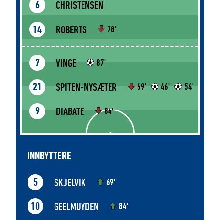
CHRISTENSEN
6
ROBERTS
14
78'
VINGE
7
87'
SPITEN-NYSÆTER
21
69'
46'
54'
DIABATE
9
84'
INNBYTTERE
SKJELVIK
5
69'
GEELMUYDEN
10
84'