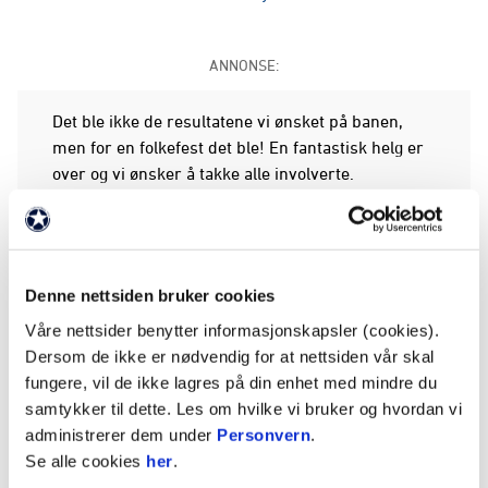
ANNONSE:
Det ble ikke de resultatene vi ønsket på banen,
men for en folkefest det ble! En fantastisk helg er
over og vi ønsker å takke alle involverte.
Fra åpning av Fanzone 16.00 fredag og
tilskuerrekord for oss i Toppserien, til fullsatt
stadion med 5700 mennesker inne på Nye
Denne nettsiden bruker cookies
Nadderud.
Våre nettsider benytter informasjonskapsler (cookies).
Vi takker alle som tok turen for bidragene, for
Dersom de ikke er nødvendig for at nettsiden vår skal
tålmodigheten, og for positiviteten.
fungere, vil de ikke lagres på din enhet med mindre du
samtykker til dette. Les om hvilke vi bruker og hvordan vi
Vi ønsker dere hjertelig velkommen tilbake til Nye
administrerer dem under
Personvern
.
Nadderud!
Se alle cookies
her
.