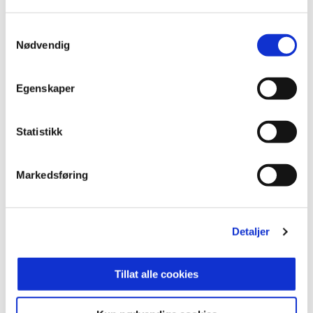
Alltid. Uansett
Samtykkevalg
Nødvendig
BILLETTER TIL NESTE HJEMMEKAMP, STABÆK-
KONGSVINGER, FINNER DU HER
Egenskaper
ANNONSE FRA OBOS-LIGAEN:
Statistikk
Publisert: 16.05.2026
Markedsføring
Skrevet av: Joakim Miøen
Kontakt:
joakim.mioen@stabak.no
Detaljer
Tillat alle cookies