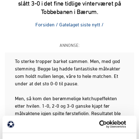
slått 3-0 i det fine tidlige vinterværet på
Tobbebanen i Bærum.
Forsiden
/
Gatelaget siste nytt
/
ANNONSE:
To sterke tropper barket sammen. Men, med god
stemning. Begge lag hadde fantastiske målvakter
som holdt nullen lenge, våre to hele matchen. Et
under at det sto 0-0 til pause.
Men, så kom den berømmelige ketchupeffekten
etter hvilen. 1-0, 2-0 og 3-0 ganske kjapt før
målvaktene igjen spilte førstefiolin. Resultatet ble
3-0 ikke ofte vi har holdt nullen mot laget fra
plankebyen.