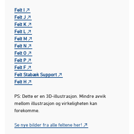
Felt I
Felt J
Felt K
Felt L
Felt M
Felt N
Felt O
Felt P
Felt F
Felt Stabæk Support
Felt H
PS: Dette er en 3D-illustrasjon. Mindre avvik
mellom illustrasjon og virkeligheten kan
forekomme.
Se nye bilder fra alle feltene her!