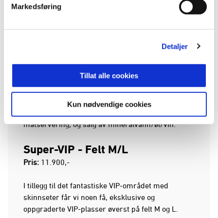
JR Support er plassert på felt P. Sesongkort på JR
Markedsføring
Support inkluderer felt med egne verter, årlig
bortetur, og kickoff eller avslutningsfest.
Detaljer
VIP
– Felt M/L
Pris:
7.900,-
Tillat alle cookies
På Nye Nadderud Stadion vil det også bli mulig for
privatpersoner å kjøpe VIP-sesongkort. Dette
Kun nødvendige cookies
innebærer VIP-seter, tilgang til VIP-lounge med
matservering, og salg av mineralvann/øl/vin.
Super-VIP
- Felt M/L
Pris:
11.900,-
I tillegg til det fantastiske VIP-området med
skinnseter får vi noen få, eksklusive og
oppgraderte VIP-plasser øverst på felt M og L.