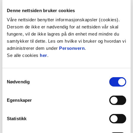
Barn: 1000,-
Denne nettsiden bruker cookies
Det blir i 2026 mulig å kjøpe rimelige sesongkort
Våre nettsider benytter informasjonskapsler (cookies).
på kortsiden mot torget og Bekkestua. Dette blir
Dersom de ikke er nødvendig for at nettsiden vår skal
sitteplasser på felt F, ved siden av Stabæk
fungere, vil de ikke lagres på din enhet med mindre du
Support.
samtykker til dette. Les om hvilke vi bruker og hvordan vi
administrerer dem under
Personvern
.
Stabæk Support
– Ståfelt
Se alle cookies
her
.
Pris:
Voksen: 1700,-
Samtykkevalg
Ungdom: 1000,-
Nødvendig
Stabæk Support har midtre felt på kortsiden mot
torget og Bekkestua.
Egenskaper
JR Support
– Felt P
Statistikk
Pris:
1200,-