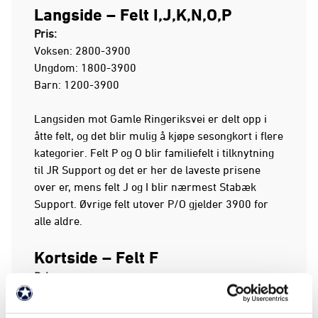
Langside
– Felt I,J,K,N,O,P
Pris:
Voksen: 2800-3900
Ungdom: 1800-3900
Barn: 1200-3900
Langsiden mot Gamle Ringeriksvei er delt opp i
åtte felt, og det blir mulig å kjøpe sesongkort i flere
kategorier. Felt P og O blir familiefelt i tilknytning
til JR Support og det er her de laveste prisene
over er, mens felt J og I blir nærmest Stabæk
Support. Øvrige felt utover P/O gjelder 3900 for
alle aldre.
Kortside
– Felt F
Pris:
Voksen: 2100,-
Ungdom: 1300,-